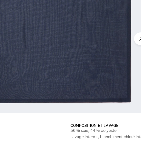
COMPOSITION ET LAVAGE
56% soie, 44% polyester.
Lavage interdit; blanchiment chloré in