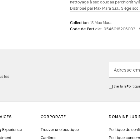
nettoyage à sec doux au perchloréthylè
Distribué par Max Mara S.r.l., Siège soc
Collection:
'S Max Mara
Code de l’article:
9546016206003 -
us les
J’ai lu la
Politiqu
 Experience
Trouver une boutique
Politique de conf
ntment
Carrières
Politique concern