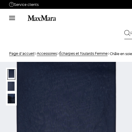
Service clients
Besoin de support ?
Téléphone : LUN / VEN 9 - 18
Appelez-nous
080080067
Envoyez votre
Écrivez-nous
demande
Page d’accueil
Accessoires
Écharpes et foulards Femme
Châle en soi
Rechercher la
Retour
commande