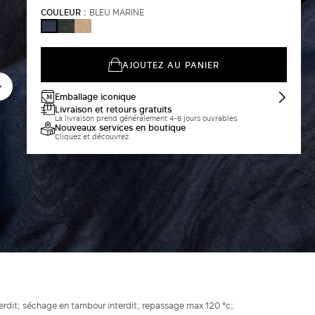
COULEUR :
BLEU MARINE
VERT
MIEL
BLEU
MOUSSE
MARINE
AJOUTEZ AU PANIER
Emballage iconique
Livraison et retours gratuits
La livraison prend généralement 4-8 jours ouvrables.
Nouveaux services en boutique
Cliquez et découvrez
terdit; séchage en tambour interdit; repassage max 120 °c;