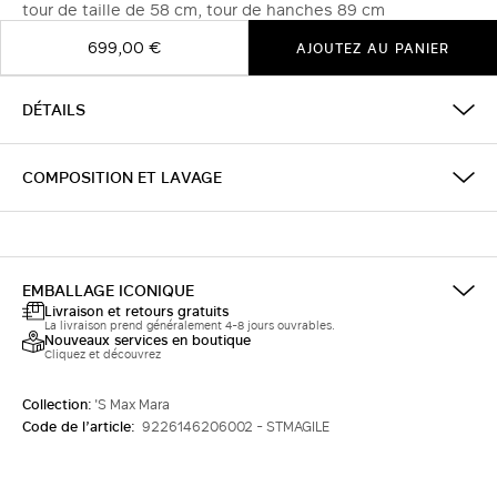
tour de taille de 58 cm, tour de hanches 89 cm
699,00 €
AJOUTEZ AU PANIER
DÉTAILS
COMPOSITION ET LAVAGE
EMBALLAGE ICONIQUE
Livraison et retours gratuits
La livraison prend généralement 4-8 jours ouvrables.
Nouveaux services en boutique
Cliquez et découvrez
Collection:
'S Max Mara
Code de l’article:
9226146206002 - STMAGILE