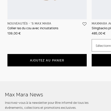
NOUVEAUTÉS
'S MAX MARA
MAXMARA A
Collier ras du cou avec incrustations
Slingbacks p
139,00 €
485,00 €
Sélectionne
AJOUTEZ AU PANIER
Max Mara News
Inscrivez-vous à la newsletter pour être informé de tous les
événements, collections et promotions exclusives.