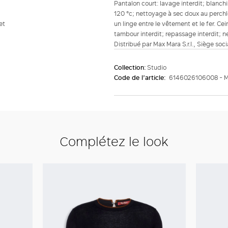
Pantalon court: lavage interdit; blanc
120 °c; nettoyage à sec doux au perchl
et
un linge entre le vêtement et le fer. Ce
tambour interdit; repassage interdit; ne
Distribué par Max Mara S.r.l., Siège soc
Collection:
Studio
Code de l’article:
6146026106008 -
Complétez le look