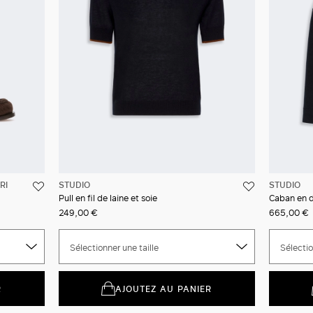
RI
STUDIO
STUDIO
Pull en fil de laine et soie
Caban en d
249,00 €
665,00 €
Sélectionner une taille
Sélectio
R
AJOUTEZ AU PANIER