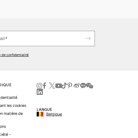
e de confidentialité
identialité
ant les cookies
LANGUE
en matière de
Belgique
ions
ciété -