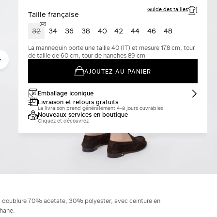
Guide des tailles
Taille française
32
34
36
38
40
42
44
46
48
La mannequin porte une taille 40 (IT) et mesure 178 cm, tour
de taille de 60 cm, tour de hanches 89 cm
AJOUTEZ AU PANIER
Emballage iconique
Livraison et retours gratuits
La livraison prend généralement 4-8 jours ouvrables.
Nouveaux services en boutique
Cliquez et découvrez
e; doublure 70% acetate, 30% polyester; avec ceinture en
hane.