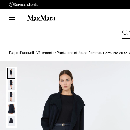
Service clients
Besoin de support ?
Téléphone : LUN / VEN 9 - 18
Appelez-nous
080080067
Envoyez votre
Écrivez-nous
demande
Page d’accueil
Vêtements
Pantalons et Jeans Femme
Bermuda en toile
Rechercher la
Retour
commande