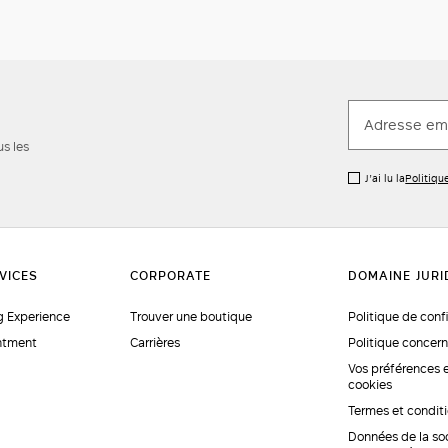
us les
J’ai lu la
Politiqu
 Experience
Trouver une boutique
Politique de conf
ntment
Carrières
Politique concern
Vos préférences 
cookies
Termes et condit
Données de la so