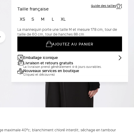
Guide des tailles
Taille française
XS
S
M
L
XL
La mannequin porte une taille M et mesure 178 cm, tour de
taille de 60 cm, tour de hanches 88 cm
AJOUTEZ AU PANIER
Emballage iconique
Livraison et retours gratuits
La livraison prend généralement 4-8 jours ouvrables.
Nouveaux services en boutique
Cliquez et découvrez
ge maximale 40°c; blanchiment chloré interdit; séchage en tambour