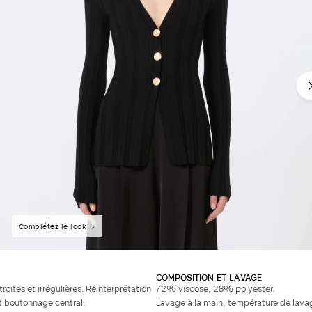
Complétez le look
COMPOSITION ET LAVAGE
oites et irrégulières. Réinterprétation
72% viscose, 28% polyester.
et boutonnage central.
Lavage à la main, température de lava