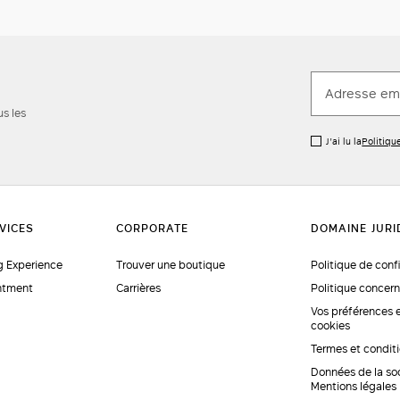
us les
J’ai lu la
Politiqu
 Experience
Trouver une boutique
Politique de conf
ntment
Carrières
Politique concern
Vos préférences 
cookies
Termes et condit
Données de la so
Mentions légales