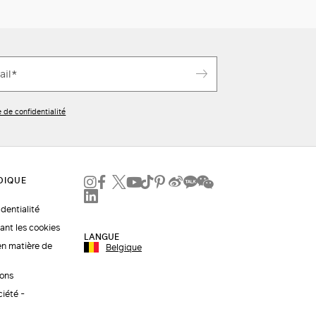
e de confidentialité
identialité
ant les cookies
LANGUE
en matière de
Belgique
ions
ciété -