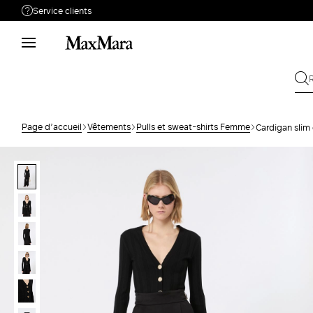
Service clients
Besoin de support ?
Téléphone : LUN / VEN 9 - 18
Appelez-nous
080080067
Envoyez votre
Écrivez-nous
demande
Page d’accueil
Vêtements
Pulls et sweat-shirts Femme
Cardigan slim 
Rechercher la
Retour
commande