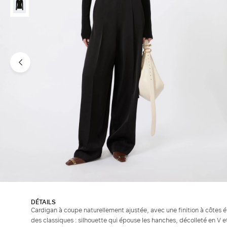
DÉTAILS
Cardigan à coupe naturellement ajustée, avec une finition à côtes étr
des classiques : silhouette qui épouse les hanches, décolleté en V 