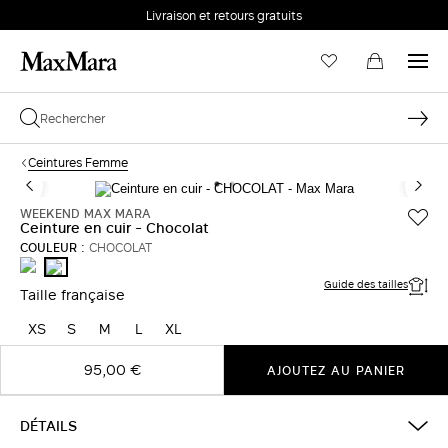
Livraison et retours gratuits
Ceintures Femme
WEEKEND MAX MARA
Ceinture en cuir - Chocolat
COULEUR :
CHOCOLAT
CUIR
CHOCOLAT
DE
Guide des tailles
VACHE
Taille française
XS
S
M
L
XL
95,00 €
AJOUTEZ AU PANIER
DÉTAILS