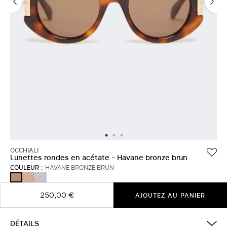
OCCHIALI
Lunettes rondes en acétate - Havane bronze brun
COULEUR :
HAVANE BRONZE BRUN
POIL
BLANC
HAVANE
DE
BRONZE
CHAMEAU
BRUN
250,00 €
AJOUTEZ AU PANIER
DÉTAILS