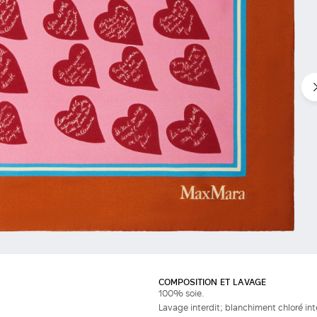
COMPOSITION ET LAVAGE
100% soie.
Lavage interdit; blanchiment chloré in