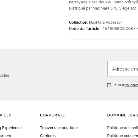
nettoyage à sec doux au perchloréthylè
Distribué par Max Mara S.r.l., Siège soc
Collection:
MaxMara Accessori
Code de l’article:
4546086106008 - 
us les
J’ai lu la
Politiqu
 Experience
Trouver une boutique
Politique de conf
ntment
Carrières
Politique concern