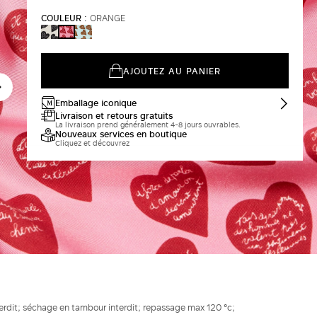
COULEUR :
ORANGE
CUIR
AZURE
ORANGE
DE
VACHE
AJOUTEZ AU PANIER
Emballage iconique
Livraison et retours gratuits
La livraison prend généralement 4-8 jours ouvrables.
Nouveaux services en boutique
Cliquez et découvrez
terdit; séchage en tambour interdit; repassage max 120 °c;