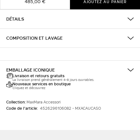
485,00 €
AJOUTEZ AU PANIER
DÉTAILS
COMPOSITION ET LAVAGE
EMBALLAGE ICONIQUE
Livraison et retours gratuits
La livraison prend généralement 4-8 jours ouvrables.
Nouveaux services en boutique
Cliquez et découvrez
Collection:
MaxMara Accessori
Code de l’article:
4526296106082 - MXACAUCASO