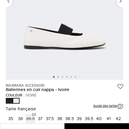
MAXMARA ACCESSORI
Ballerines en cuir nappa - Ivoire
COULEUR :
IVOIRE
NOIR
IVOIRE
Guide des tailles
Taille française
35
36
36.5
37
37.5
38
38.5
39
39.5
40
41
42