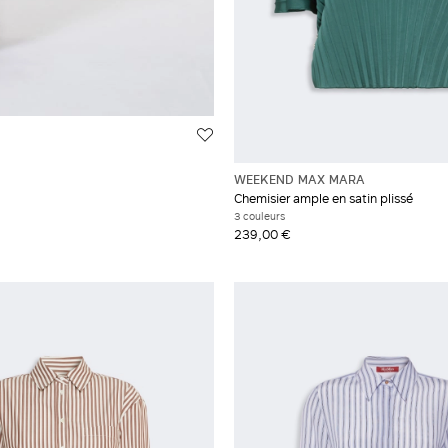
WEEKEND MAX MARA
Chemisier ample en satin plissé
3 couleurs
239,00 €