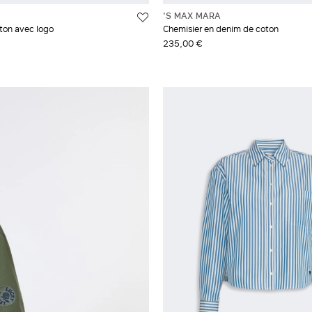
'S MAX MARA
ton avec logo
Chemisier en denim de coton
235,00 €