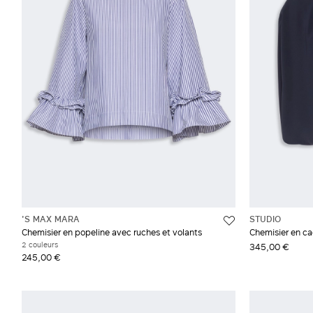
XL
Gris et argent
Denim
Taffetas
'S MAX MARA
STUDIO
Chemisier en popeline avec ruches et volants
Chemisier en ca
2 couleurs
345,00 €
245,00 €