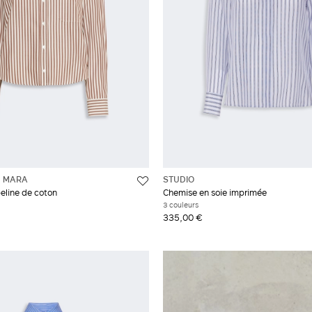
 MARA
STUDIO
eline de coton
Chemise en soie imprimée
3 couleurs
335,00 €