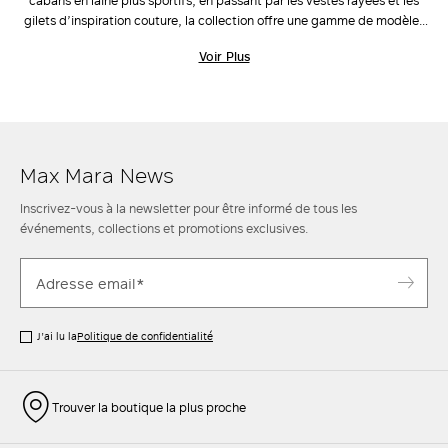
cabans en laine plus sportifs, en passant par les vestes rayées et les
gilets d’inspiration couture, la collection offre une gamme de modèles
et de couleurs en mesure de satisfaire toutes les personnalités.
Voir Plus
Laissez-vous inspirer par l’élégance des
tailleurs
Max Mara : des vestes
et des pantalons qui s’associent parfaitement aux
chaussures
et aux
sacs
en cuir de la maison. Grâce aux vestes et aux blazers Max Mara,
chaque femme peut créer des tenues impeccables et sophistiquées
qui se distinguent par leur élégance et leur style. Découvrez-en plus.
Max Mara News
Inscrivez-vous à la newsletter pour être informé de tous les
événements, collections et promotions exclusives.
J’ai lu la
Politique de confidentialité
Trouver la boutique la plus proche